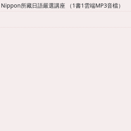
Nippon所藏日語嚴選講座 （1書1雲端MP3音檔）