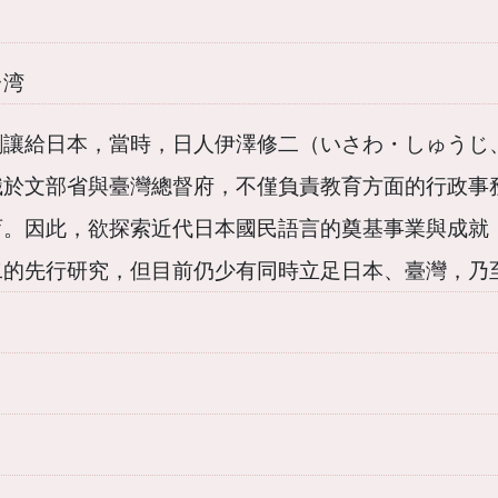
台湾
讓給日本，當時，日人伊澤修二（いさわ・しゅうじ、18
職於文部省與臺灣總督府，不僅負責教育方面的行政事
育。因此，欲探索近代日本國民語言的奠基事業與成就
二的先行研究，但目前仍少有同時立足日本、臺灣，乃