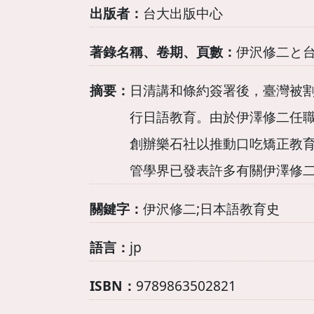
出版者：
台大出版中心
著錄名稱、卷期、頁數：
伊沢修二と
摘要：
日清講和條約簽署後，臺灣被割
行日語教育。由於伊澤修二任
創辦樂石社以推動口吃矯正教
管學界已發表許多有關伊澤修
關鍵字：
伊沢修二;日本語教育史
語言：
jp
ISBN：
9789863502821