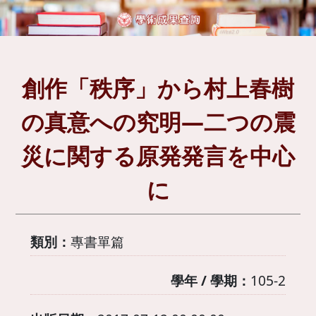
創作「秩序」から村上春樹
の真意への究明―二つの震
災に関する原発発言を中心
に
類別：
專書單篇
學年 / 學期：
105-2