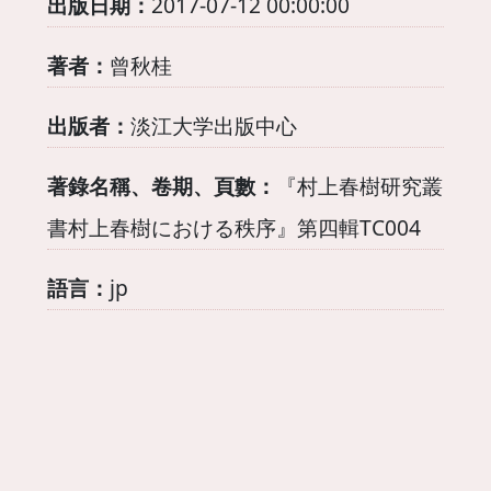
出版日期：
2017-07-12 00:00:00
著者：
曾秋桂
出版者：
淡江大学出版中心
著錄名稱、卷期、頁數：
『村上春樹研究叢
書村上春樹における秩序』第四輯TC004
語言：
jp