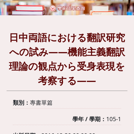
日中両語における翻訳研究
への試み――機能主義翻訳
理論の観点から受身表現を
考察する――
類別：
專書單篇
學年 / 學期：
105-1