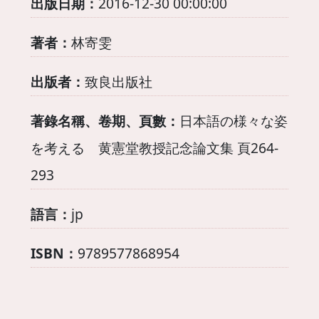
出版日期：
2016-12-30 00:00:00
著者：
林寄雯
出版者：
致良出版社
著錄名稱、卷期、頁數：
日本語の様々な姿
を考える 黄憲堂教授記念論文集 頁264-
293
語言：
jp
ISBN：
9789577868954