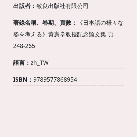
出版者：
致良出版社有限公司
著錄名稱、卷期、頁數：
《日本語の様々な
姿を考える》黄憲堂教授記念論文集 頁
248-265
語言：
zh_TW
ISBN：
9789577868954