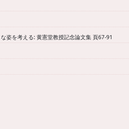
な姿を考える: 黄憲堂教授記念論文集 頁67-91