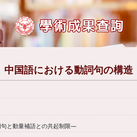
中国語における動詞句の構造
詞句と動量補語との共起制限―