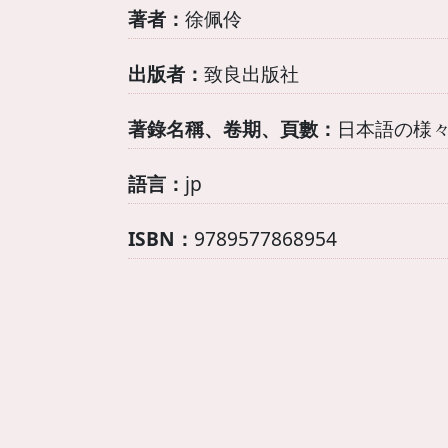
著者：
徐佩伶
出版者：
致良出版社
著錄名稱、卷期、頁數：
日本語の様々
語言：
jp
ISBN：
9789577868954