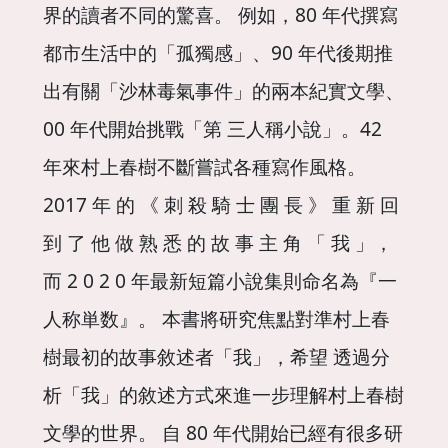
界的讀者不同的驚喜。 例如，80 年代撰寫
都市生活中的「孤獨感」、90 年代後期推
出有關「沙林毒氣事件」的兩本紀實文學、
00 年代開始挑戰「第 三人稱小說」。42
年來村上春樹不斷嘗試各種寫作風格。
2017 年 的 《 刺 殺 騎 士 團 長 》 重 新 回
到 了 他 做 熟 悉 的 故 事 主 角 「 我 」，
而 2 0 2 0 年最新短篇小說集則命名為『一
人称単数』。 本書將研究焦點對準村上春
樹最初的故事敘述者「我」，希望 透過分
析「我」的敘述方式來進一步理解村上春樹
文學的世界。 自 80 年代開始已經有很多研