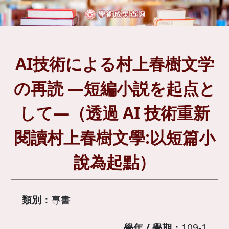
AI技術による村上春樹文学
の再読 ―短編小説を起点と
して―（透過 AI 技術重新
閱讀村上春樹文學:以短篇小
說為起點）
類別：
專書
學年 / 學期：
109-1