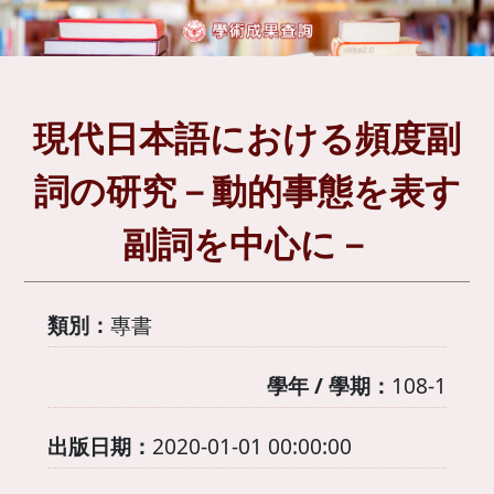
現代日本語における頻度副
詞の研究－動的事態を表す
副詞を中心に－
類別：
專書
學年 / 學期：
108-1
出版日期：
2020-01-01 00:00:00