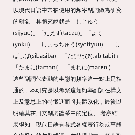
以現代日語中常被使用的頻率副詞做為研究
的對象，具體來說就是「しじゅう
(sijyuu)」「たえず(taezu)」「よく
(yoku)」「しょっちゅう(syottyuu)」「し
ばしば(sibasiba)」「たびたび(tabitabi)」
「たまに(tamani)」「まれに(mareni)」。
這些副詞代表動的事態的頻率這一點上是相
通的。本研究是以考察這類頻率副詞在構文
上及意思上的特徵進而將其體系化，最後以
明確其在日文副詞體系中的定位。 考察結
果得知，現代日語有各式各樣表行為或事態