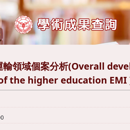
案分析(Overall developme
of the higher education EMI 
00