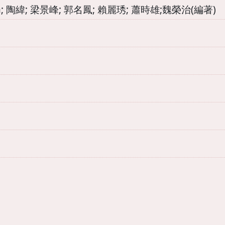
ika; 陶緯; 梁景峰; 郭名鳳; 賴麗琇; 蕭時雄;魏榮治(編著)