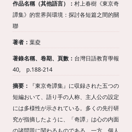
作品名稱（其他語言）：
村上春樹《東京奇
譚集》的世界與環境：探討各短篇之間的關
聯
著者：
葉夌
著錄名稱、卷期、頁數：
台灣日語教育學報
40, p.188-214
摘要：
『東京奇譚集』に収録された五つの
短編おいて、語り手の人称、主人公の設定
には多様性が示されている。多くの先行研
究が指摘したように、「奇譚」は心の内面
の諸問題に関わるものである。一方、個人