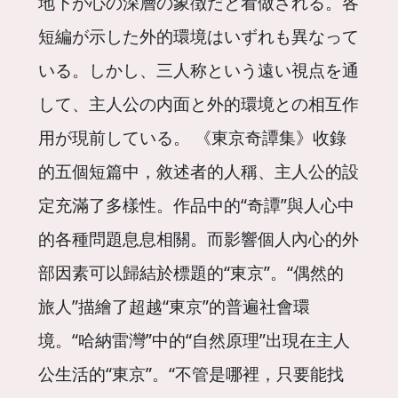
地下が心の深層の象徴だと看做される。各
短編が示した外的環境はいずれも異なって
いる。しかし、三人称という遠い視点を通
して、主人公の内面と外的環境との相互作
用が現前している。 《東京奇譚集》收錄
的五個短篇中，敘述者的人稱、主人公的設
定充滿了多樣性。作品中的“奇譚”與人心中
的各種問題息息相關。而影響個人內心的外
部因素可以歸結於標題的“東京”。“偶然的
旅人”描繪了超越“東京”的普遍社會環
境。“哈納雷灣”中的“自然原理”出現在主人
公生活的“東京”。“不管是哪裡，只要能找