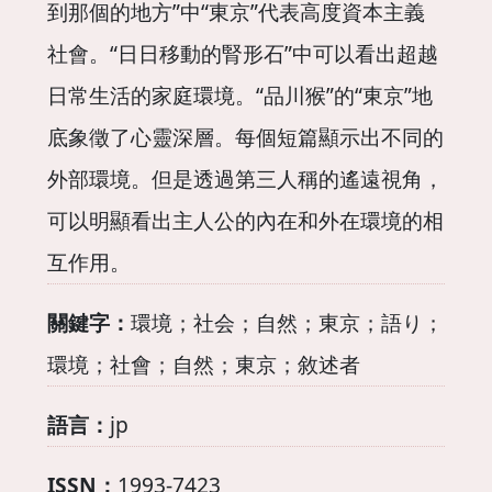
到那個的地方”中“東京”代表高度資本主義
社會。“日日移動的腎形石”中可以看出超越
日常生活的家庭環境。“品川猴”的“東京”地
底象徵了心靈深層。每個短篇顯示出不同的
外部環境。但是透過第三人稱的遙遠視角，
可以明顯看出主人公的內在和外在環境的相
互作用。
關鍵字：
環境；社会；自然；東京；語り；
環境；社會；自然；東京；敘述者
語言：
jp
ISSN：
1993-7423