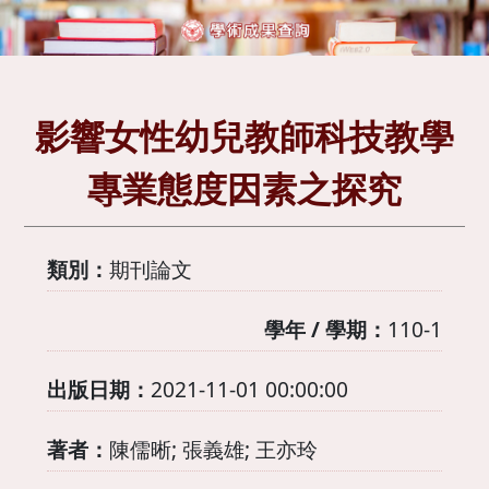
影響女性幼兒教師科技教學
專業態度因素之探究
類別：
期刊論文
學年 / 學期：
110-1
出版日期：
2021-11-01 00:00:00
著者：
陳儒晰; 張義雄; 王亦玲