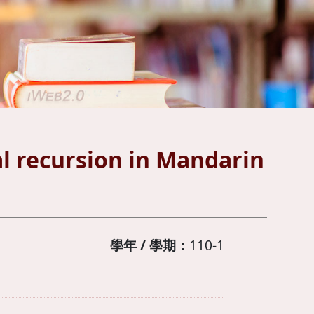
al recursion in Mandarin
學年 / 學期：
110-1