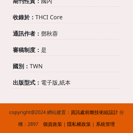
期刊性質：
國內
收錄於：
THCI Core
通訊作者：
鄧秋蓉
審稿制度：
是
國別：
TWN
出版型式：
電子版,紙本
copyright@2024 網站建置：
資訊處
前瞻技術組設計
分
機：2897
個資政策
|
隱私權政策
|
系統管理