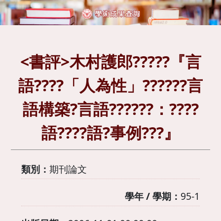
<書評>木村護郎?????『言
語????「人為性」??????言
語構築?言語??????：????
語????語?事例???』
類別：
期刊論文
學年 / 學期：
95-1