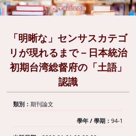
「明晰な」センサスカテゴ
リが現れるまで－日本統治
初期台湾総督府の「土語」
認識
類別：
期刊論文
學年 / 學期：
94-1