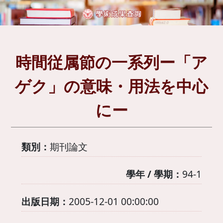
時間従属節の一系列ー「ア
ゲク」の意味・用法を中心
にー
類別：
期刊論文
學年 / 學期：
94-1
出版日期：
2005-12-01 00:00:00