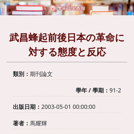
武昌蜂起前後日本の革命に
対する態度と反応
類別：
期刊論文
學年 / 學期：
91-2
出版日期：
2003-05-01 00:00:00
著者：
馬耀輝