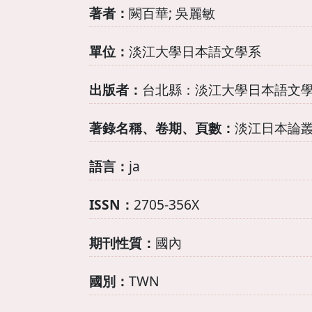
著者：
闕百華; 吳麗敏
單位：
淡江大學日本語文學系
出版者：
台北縣：淡江大學日本語文
著錄名稱、卷期、頁數：
淡江日本論叢=Ta
語言：
ja
ISSN：
2705-356X
期刊性質：
國內
國別：
TWN