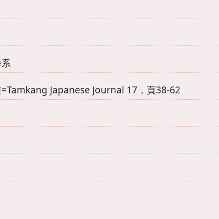
學系
mkang Japanese Journal 17，頁38-62