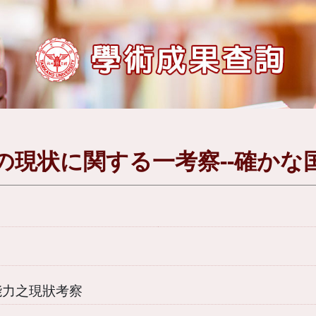
の現状に関する一考察--確かな
能力之現狀考察