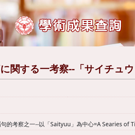
に関する一考察--「サイチュ
察之一--以「Saityuu」為中心=A Searies of Time-Su