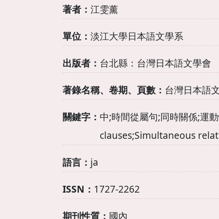
著者：
江雯薰
單位：
淡江大學日本語文學系
出版者：
台北縣：台灣日本語文學會
著錄名稱、卷期、頁數：
台灣日本語文學
關鍵字：
中;時間從屬句;同時關係;運動性;
clauses;Simultaneous rela
語言：
ja
ISSN：
1727-2262
期刊性質：
國內