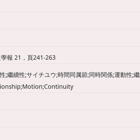
報 21，頁241-263
繼續性;サイチユウ;時間同属節;同時関係;運動性;繼続性;Sait
tionship;Motion;Continuity