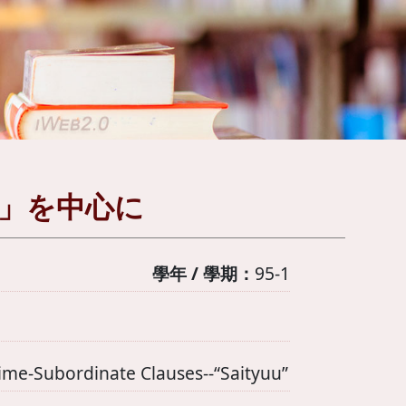
ウ」を中心に
學年 / 學期：
95-1
bordinate Clauses--“Saityuu”