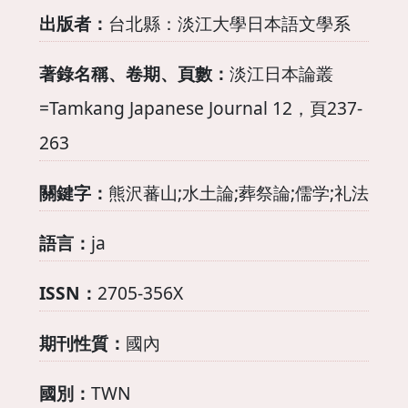
出版者：
台北縣：淡江大學日本語文學系
著錄名稱、卷期、頁數：
淡江日本論叢
=Tamkang Japanese Journal 12，頁237-
263
關鍵字：
熊沢蕃山;水土論;葬祭論;儒学;礼法
語言：
ja
ISSN：
2705-356X
期刊性質：
國內
國別：
TWN