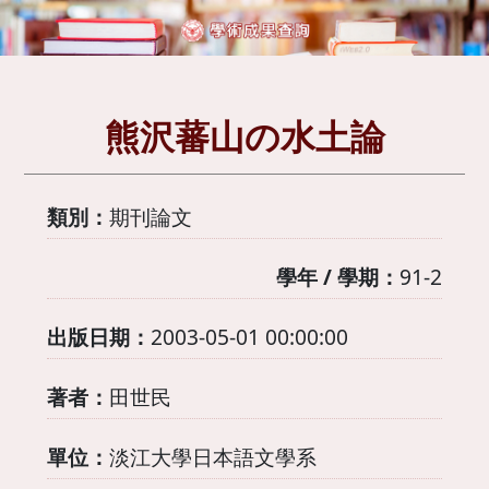
熊沢蕃山の水土論
類別：
期刊論文
學年 / 學期：
91-2
出版日期：
2003-05-01 00:00:00
著者：
田世民
單位：
淡江大學日本語文學系