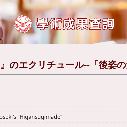
』のエクリチュール--「後姿
Soseki's “Higansugimade”