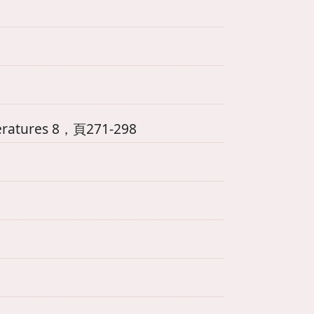
eratures 8，頁271-298