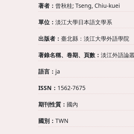
著者：
曾秋桂; Tseng, Chiu-kuei
單位：
淡江大學日本語文學系
出版者：
臺北縣：淡江大學外語學院
著錄名稱、卷期、頁數：
淡江外語論叢=Tam
語言：
ja
ISSN：
1562-7675
期刊性質：
國內
國別：
TWN