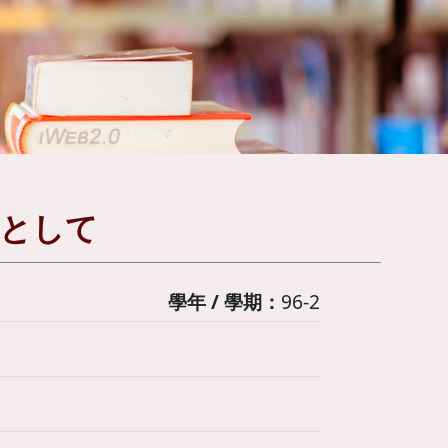
座として
學年 / 學期：
96-2