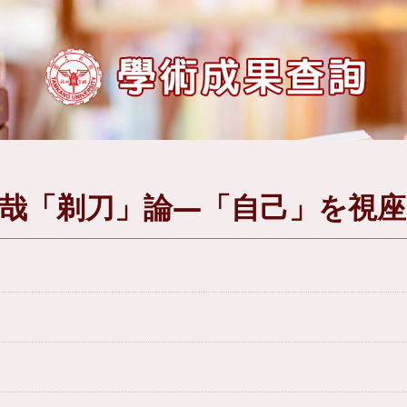
哉「剃刀」論―「自己」を視