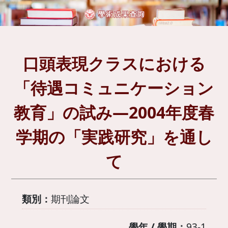
口頭表現クラスにおける
「待遇コミュニケーション
教育」の試み―2004年度春
学期の「実践研究」を通し
て
類別：
期刊論文
學年 / 學期：
93-1