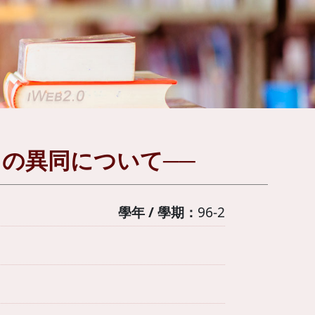
｣の異同について──
學年 / 學期：
96-2