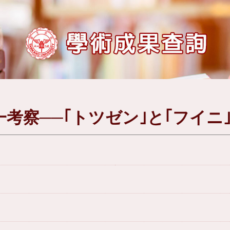
考察──｢トツゼン｣と｢フイニ