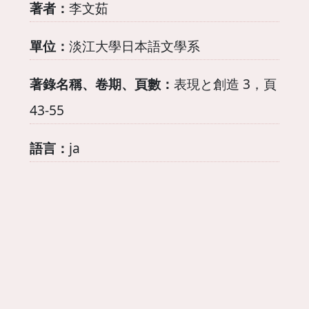
著者：
李文茹
單位：
淡江大學日本語文學系
著錄名稱、卷期、頁數：
表現と創造 3，頁
43-55
語言：
ja