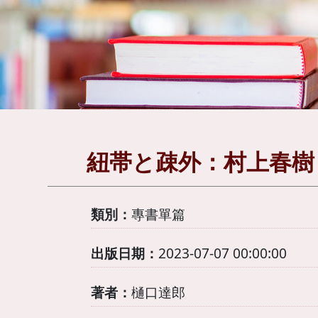
紐帯と疎外：村上春樹
類別：
專書單篇
出版日期：
2023-07-07 00:00:00
著者：
樋口達郎