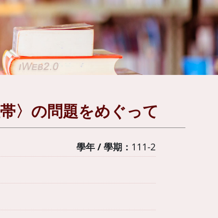
紐帯〉の問題をめぐって
學年 / 學期：
111-2