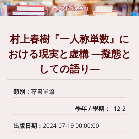
村上春樹『一人称単数』に
おける現実と虚構 ―擬態と
しての語り―
類別：
專書單篇
學年 / 學期：
112-2
出版日期：
2024-07-19 00:00:00