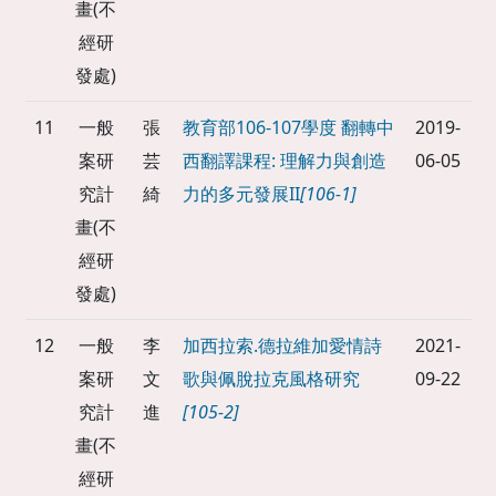
畫(不
經研
發處)
11
一般
張
教育部106-107學度 翻轉中
2019-
案研
芸
西翻譯課程: 理解力與創造
06-05
究計
綺
力的多元發展II
[106-1]
畫(不
經研
發處)
12
一般
李
加西拉索.德拉維加愛情詩
2021-
案研
文
歌與佩脫拉克風格研究
09-22
究計
進
[105-2]
畫(不
經研