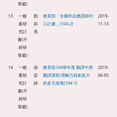
發處)
13
一般
劉
教育部「全國外語磨課師中
2019-
案研
莉
心計畫」
[104-2]
11-13
究計
美
畫(不
經研
發處)
14
一般
張
教育部104學年度 翻譯中西
2019-
案研
芸
翻譯課程:理解力與創造力
06-05
究計
綺
的多元發展
[104-1]
畫(不
經研
發處)