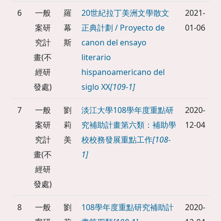
6
一般
羅
20世紀拉丁美洲文學散文
2021-
案研
幕
正典計劃 / Proyecto de
01-06
究計
斯
canon del ensayo
畫(不
literario
經研
hispanoamericano del
發處)
siglo XX
[109-1]
7
一般
劉
淡江大學108學年度重點研
2020-
案研
莉
究補助計畫第六類：補助學
12-04
究計
美
校校務發展重點工作
[108-
畫(不
1]
經研
發處)
8
一般
劉
108學年度重點研究補助計
2020-