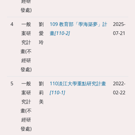
經研
發處)
4
一般
劉
109 教育部「學海築夢」計
2025-
案研
愛
畫
[110-2]
07-21
究計
玲
畫(不
經研
發處)
5
一般
劉
110淡江大學重點研究計畫
2022-
案研
莉
[110-1]
02-22
究計
美
畫(不
經研
發處)