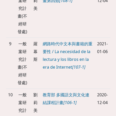
案研
莉
畫第四類
[108-1]
12-04
究計
美
畫(不
經研
發處)
9
一般
羅
網路時代中文本與書籍的重
2021-
案研
幕
要性 / La necesidad de la
01-06
究計
斯
lectura y los libros en la
畫(不
era de Internet
[107-1]
經研
發處)
10
一般
劉
教育部 多國語文與文化連
2020-
案研
莉
結課程計畫
[106-1]
12-04
究計
美