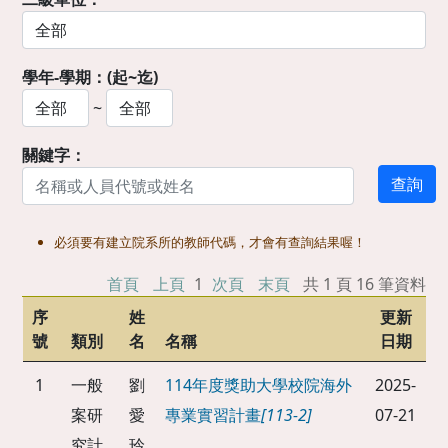
學年-學期：(起~迄)
~
關鍵字：
必須要有建立院系所的教師代碼，才會有查詢結果喔！
首頁
上頁
1
次頁
末頁
共 1 頁 16 筆資料
序
姓
更新
號
類別
名
名稱
日期
1
一般
劉
114年度獎助大學校院海外
2025-
案研
愛
專業實習計畫
[113-2]
07-21
究計
玲