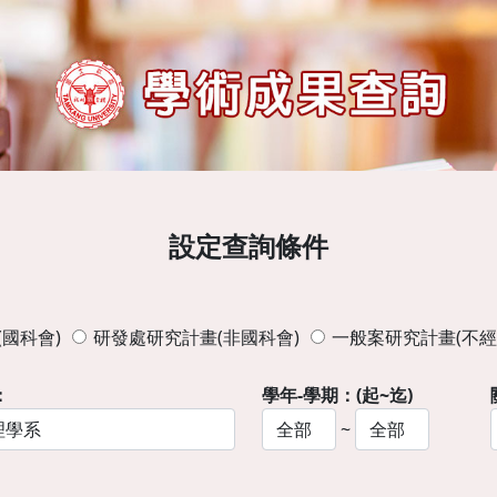
設定查詢條件
國科會)
研發處研究計畫(非國科會)
一般案研究計畫(不經
：
學年-學期：(起~迄)
~