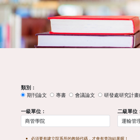
類別：
期刊論文
專書
會議論文
研發處研究計畫(
一級單位：
二級單位
必須要有建立院系所的教師代碼，才會有查詢結果喔！