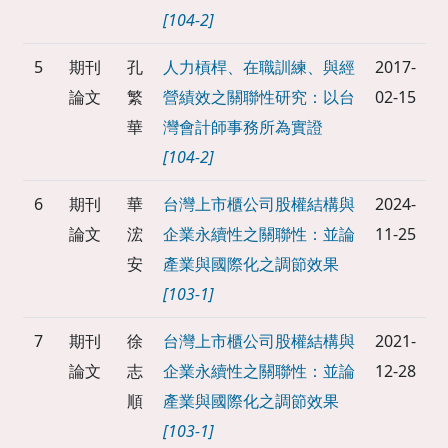
[104-2]
5
期刊
孔
人力槓桿、在職訓練、與經
2017-
論文
繁
營績效之關聯性研究：以台
02-15
華
灣會計師事務所為實證
[104-2]
6
期刊
華
台灣上市櫃公司股權結構與
2024-
論文
浤
企業永續性之關聯性：並論
11-25
安
產業與國際化之調節效果
[103-1]
7
期刊
徐
台灣上市櫃公司股權結構與
2021-
論文
志
企業永續性之關聯性：並論
12-28
順
產業與國際化之調節效果
[103-1]