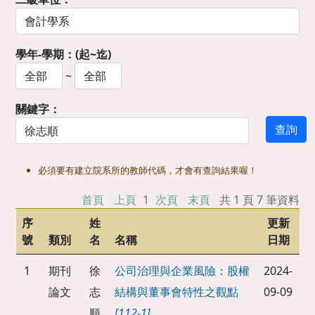
學年-學期：(起~迄)
~
關鍵字：
必須要有建立院系所的教師代碼，才會有查詢結果喔！
首頁
上頁
1
次頁
末頁
共 1 頁 7 筆資料
序
姓
更新
號
類別
名
名稱
日期
1
期刊
徐
公司治理與企業風險：股權
2024-
論文
志
結構與董事會特性之觀點
09-09
順
[112-1]