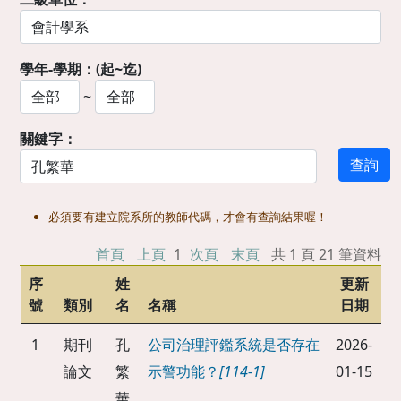
學年-學期：(起~迄)
~
關鍵字：
必須要有建立院系所的教師代碼，才會有查詢結果喔！
首頁
上頁
1
次頁
末頁
共 1 頁 21 筆資料
序
姓
更新
號
類別
名
名稱
日期
1
期刊
孔
公司治理評鑑系統是否存在
2026-
論文
繁
示警功能？
[114-1]
01-15
華