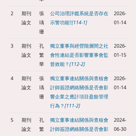
2
期刊
張
公司治理評鑑系統是否存在
2026-
論文
瑀
示警功能?
[114-1]
01-14
珊
3
期刊
孔
獨立董事與經營階層間之社
2026-
論文
繁
會性連結是否影響董事會監
01-15
華
督效能？
[112-2]
4
期刊
張
獨立董事連結關係與查核會
2026-
論文
瑀
計師簽證網絡關係是否會影
01-14
珊
響企業之應計項目盈餘管理
行為？
[111-2]
5
期刊
孔
獨立董事連結關係與查核會
2024-
論文
繁
計師簽證網絡關係是否會影
06-30