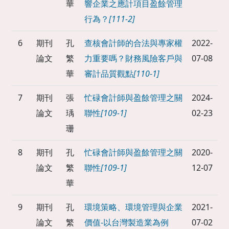
華
響企業之應計項目盈餘管理
行為？
[111-2]
6
期刊
孔
查核會計師的合法與專家權
2022-
論文
繁
力重要嗎？財務風險客戶與
07-08
華
審計品質觀點
[110-1]
7
期刊
張
忙碌會計師與盈餘管理之關
2024-
論文
瑀
聯性
[109-1]
02-23
珊
8
期刊
孔
忙碌會計師與盈餘管理之關
2020-
論文
繁
聯性
[109-1]
12-07
華
9
期刊
孔
環境策略、環境管理與企業
2021-
論文
繁
價值-以台灣製造業為例
07-02