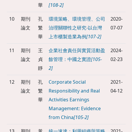
華
[108-2]
10
期刊
孔
環境策略、環境管理、公司
2020-
論文
繁
治理關聯性之研究-以台灣
07-07
華
上市櫃製造業為例
[107-2]
11
期刊
王
企業社會責任與實質活動盈
2024-
論文
貞
餘管理：中國之實證
[105-
02-23
靜
2]
12
期刊
孔
Corporate Social
2021-
論文
繁
Responsibility and Real
04-12
華
Activities Earnings
Management: Evidence
from China
[105-2]
13
期刊
黃
統一速達：利用組織與策略
2021-