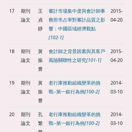
17
期刊
王
審計市場集中度與會計師事
2015-
論文
貞
務所市占率對審計品質之影
04-20
靜
響：中國區域經濟觀點
[102-1]
18
期刊
黃
會計師之背景因素與其客戶
2015-
論文
振
風險關聯性之研究
[101-1]
04-20
豊
19
期刊
黃
老行庫推動組織變革的挑
2014-
論文
振
戰--第一銀行為例
[100-2]
03-10
豊
20
期刊
孔
老行庫推動組織變革的挑
2014-
論文
繁
戰--第一銀行為例
[100-2]
03-10