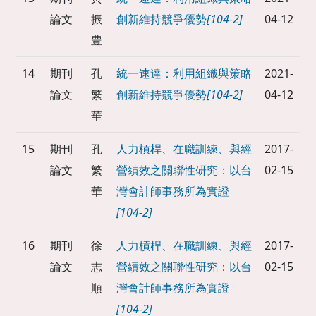
論文
振
創新維持競爭優勢
[104-2]
04-12
豊
14
期刊
孔
統一速達：利用組織與策略
2021-
論文
繁
創新維持競爭優勢
[104-2]
04-12
華
15
期刊
孔
人力槓桿、在職訓練、與經
2017-
論文
繁
營績效之關聯性研究：以台
02-15
華
灣會計師事務所為實證
[104-2]
16
期刊
徐
人力槓桿、在職訓練、與經
2017-
論文
志
營績效之關聯性研究：以台
02-15
順
灣會計師事務所為實證
[104-2]