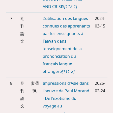
AND CRISIS
[112-1]
7
期
L’utilisation des langues
2024-
刊
connues des apprenants
03-15
論
par les enseignants à
文
Taïwan dans
l’enseignement de la
prononciation du
français langue
étrangère
[111-2]
8
期
廖潤
Impressions d'Asie dans
2025-
刊
珮
l'oeuvre de Paul Morand
02-24
論
- De l'exotisme du
文
voyage au