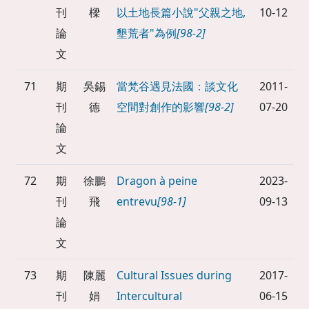
刊
樑
以土地長篇小說"父親之地,
10-12
論
墾荒者"為例
[98-2]
文
71
期
吳錫
當梵谷遇見法國：談文化
2011-
刊
德
空間對創作的影響
[98-2]
07-20
論
文
72
期
徐鵬
Dragon à peine
2023-
刊
飛
entrevu
[98-1]
09-13
論
文
73
期
陳麗
Cultural Issues during
2017-
刊
娟
Intercultural
06-15