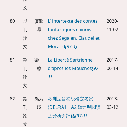
文
80
期
廖潤
L' intertexte des contes
2020-
刊
珮
fantastiques chinois
11-02
論
chez Segalen, Claudel et
文
Morand
[97-1]
81
期
梁
La Liberté Sartrienne
2017-
刊
蓉
d'après les Mouches
[97-
06-14
論
1]
文
82
期
孫素
歐洲法語初級檢定考試
2013-
刊
娥
(DELF)A1、A2 聽力與閱讀
03-12
論
之分析與評估
[97-1]
文