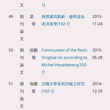
文
1]
49
期
梁
身體書寫戲劇：穆努虛金
2015-
刊
蓉
表演美學
[102-1]
11-24
論
文
50
期
徐鵬
Communion of the flesh:
2015-
刊
飛
Original sin according to
05-28
論
Michel Houellebecq
[102-
文
1]
51
期
張國
法國大學系所評鑑之研究
2014-
刊
蕾
[102-1]
12-29
論
文