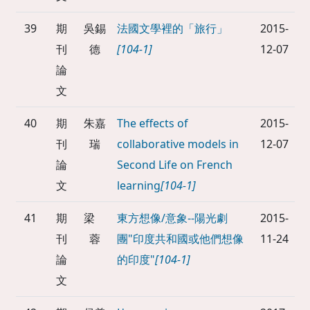
39
期
吳錫
法國文學裡的「旅行」
2015-
刊
德
[104-1]
12-07
論
文
40
期
朱嘉
The effects of
2015-
刊
瑞
collaborative models in
12-07
論
Second Life on French
文
learning
[104-1]
41
期
梁
東方想像/意象--陽光劇
2015-
刊
蓉
團"印度共和國或他們想像
11-24
論
的印度"
[104-1]
文