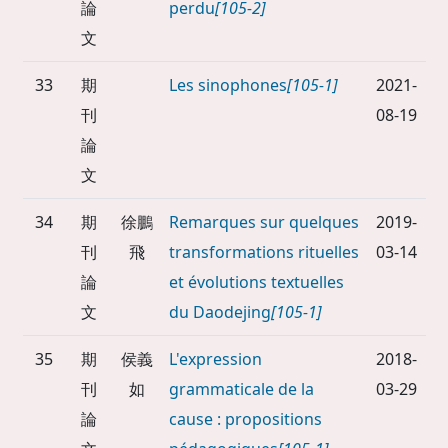
論
perdu
[105-2]
文
33
期
Les sinophones
[105-1]
2021-
刊
08-19
論
文
34
期
徐鵬
Remarques sur quelques
2019-
刊
飛
transformations rituelles
03-14
論
et évolutions textuelles
文
du Daodejing
[105-1]
35
期
侯義
L'expression
2018-
刊
如
grammaticale de la
03-29
論
cause : propositions