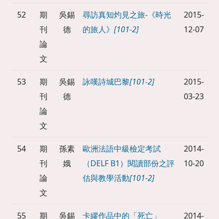
52
期
吳錫
尋訪真知灼見之旅-《時光
2015-
刊
德
的旅人》
[101-2]
12-07
論
文
53
期
吳錫
詠嘆詩城巴黎
[101-2]
2015-
刊
德
03-23
論
文
54
期
孫素
歐洲法語中級檢定考試
2014-
刊
娥
（DELF B1）閱讀部份之評
10-20
論
估與教學活動
[101-2]
文
55
期
吳錫
卡繆作品中的「死亡」
2014-