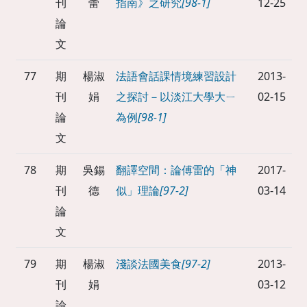
刊
蕾
指南》之研究
[98-1]
12-25
論
文
77
期
楊淑
法語會話課情境練習設計
2013-
刊
娟
之探討－以淡江大學大ㄧ
02-15
論
為例
[98-1]
文
78
期
吳錫
翻譯空間：論傅雷的「神
2017-
刊
德
似」理論
[97-2]
03-14
論
文
79
期
楊淑
淺談法國美食
[97-2]
2013-
刊
娟
03-12
論