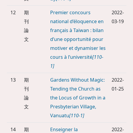
12
期
Premier concours
2022-
刊
national d’éloquence en
03-19
論
français à Taïwan : bilan
文
d’une opportunité pour
motiver et dynamiser les
cours à l’université
[110-
1]
13
期
Gardens Without Magic:
2022-
刊
Tending the Church as
01-25
論
the Locus of Growth in a
文
Presbyterian Village,
Vanuatu
[110-1]
14
期
Enseigner la
2022-