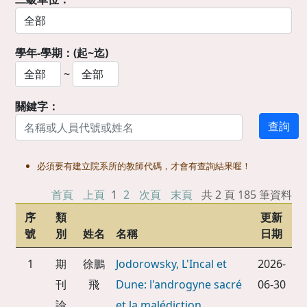
學年-學期：(起~迄)
~
關鍵字：
必須要有建立院系所的教師代碼，才會有查詢結果喔！
首頁
上頁
1
2
次頁
末頁
共 2 頁 185 筆資料
序
類
更新
號
別
姓名
名稱
日期
1
期
徐鵬
Jodorowsky, L'Incal et
2026-
刊
飛
Dune: l'androgyne sacré
06-30
論
et la malédiction