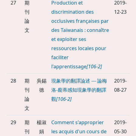
27
期
Production et
2019-
刊
discrimination des
12-23
論
occlusives françaises par
文
des Taïwanais : connaître
et exploiter ses
ressources locales pour
faciliter
l'apprentissage
[106-2]
28
期
吳錫
現象學的翻譯論述 --- 論梅
2019-
刊
德
洛-龐蒂感知現象學的翻譯
08-27
論
觀
[106-2]
文
29
期
楊淑
Comment s'approprier
2019-
刊
娟
les acquis d'un cours de
05-30