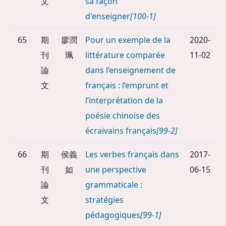
文
sa façon
d'enseigner
[100-1]
65
期
廖潤
Pour un exemple de la
2020-
刊
珮
littérature comparée
11-02
論
dans l’enseignement de
文
français : l’emprunt et
l’interprétation de la
poésie chinoise des
écraivains français
[99-2]
66
期
侯義
Les verbes français dans
2017-
刊
如
une perspective
06-15
論
grammaticale :
文
stratégies
pédagogiques
[99-1]