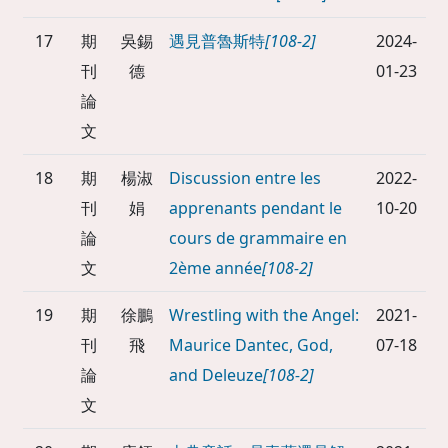
17
期
吳錫
遇見普魯斯特
[108-2]
2024-
刊
德
01-23
論
文
18
期
楊淑
Discussion entre les
2022-
刊
娟
apprenants pendant le
10-20
論
cours de grammaire en
文
2ème année
[108-2]
19
期
徐鵬
Wrestling with the Angel:
2021-
刊
飛
Maurice Dantec, God,
07-18
論
and Deleuze
[108-2]
文