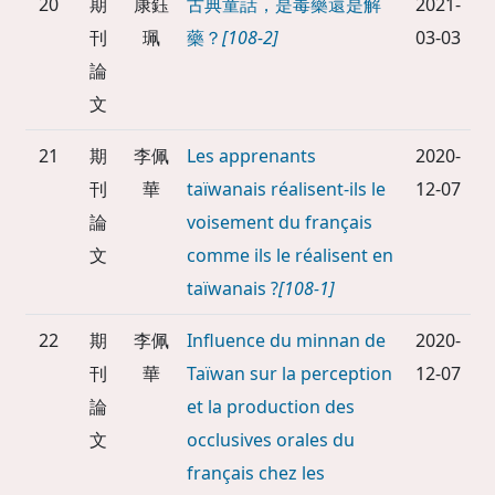
20
期
康鈺
古典童話，是毒藥還是解
2021-
刊
珮
藥？
[108-2]
03-03
論
文
21
期
李佩
Les apprenants
2020-
刊
華
taïwanais réalisent-ils le
12-07
論
voisement du français
文
comme ils le réalisent en
taïwanais ?
[108-1]
22
期
李佩
Influence du minnan de
2020-
刊
華
Taïwan sur la perception
12-07
論
et la production des
文
occlusives orales du
français chez les