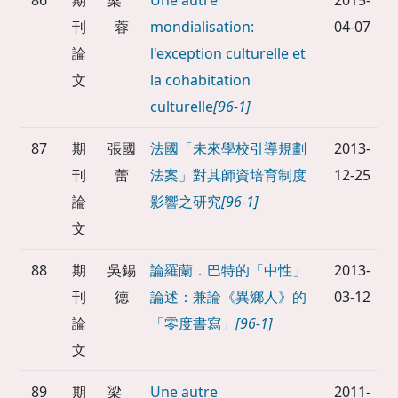
86
期
梁
Une autre
2015-
刊
蓉
mondialisation:
04-07
論
l'exception culturelle et
文
la cohabitation
culturelle
[96-1]
87
期
張國
法國「未來學校引導規劃
2013-
刊
蕾
法案」對其師資培育制度
12-25
論
影響之研究
[96-1]
文
88
期
吳錫
論羅蘭．巴特的「中性」
2013-
刊
德
論述：兼論《異鄉人》的
03-12
論
「零度書寫」
[96-1]
文
89
期
梁
Une autre
2011-