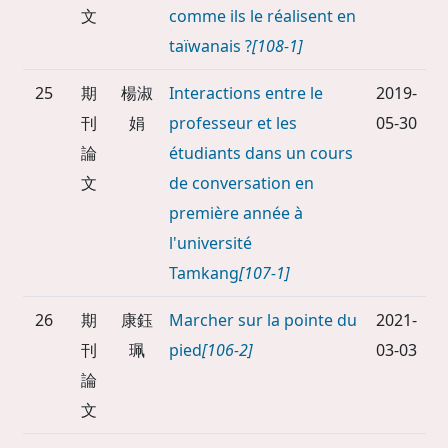
文
comme ils le réalisent en
taïwanais ?
[108-1]
25
期
楊淑
Interactions entre le
2019-
刊
娟
professeur et les
05-30
論
étudiants dans un cours
文
de conversation en
première année à
l'université
Tamkang
[107-1]
26
期
康鈺
Marcher sur la pointe du
2021-
刊
珮
pied
[106-2]
03-03
論
文