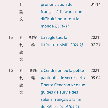
刊
prononciation du
01-14
論
français à Taïwan : une
文
difficulté pour tout le
monde ?
[110-1]
15
期
鄭安
La règle tue, la
2021-
刊
群
littérature vivifie
[109-1]
07-27
論
文
16
期
康鈺
« Cendrillon ou la petite
2021-
刊
珮
pantoufle de verre » et «
03-04
論
Finette Cendron » : deux
文
guides de survie des
salons français à la fin
du XVIIe siècle
[109-1]