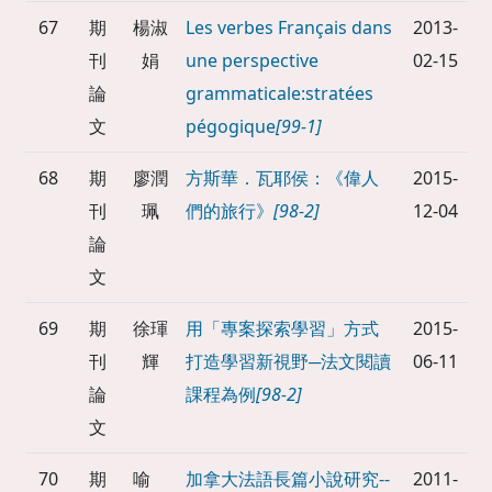
67
期
楊淑
Les verbes Français dans
2013-
刊
娟
une perspective
02-15
論
grammaticale:stratées
文
pégogique
[99-1]
68
期
廖潤
方斯華．瓦耶侯：《偉人
2015-
刊
珮
們的旅行》
[98-2]
12-04
論
文
69
期
徐琿
用「專案探索學習」方式
2015-
刊
輝
打造學習新視野─法文閱讀
06-11
論
課程為例
[98-2]
文
70
期
喻
加拿大法語長篇小說研究--
2011-