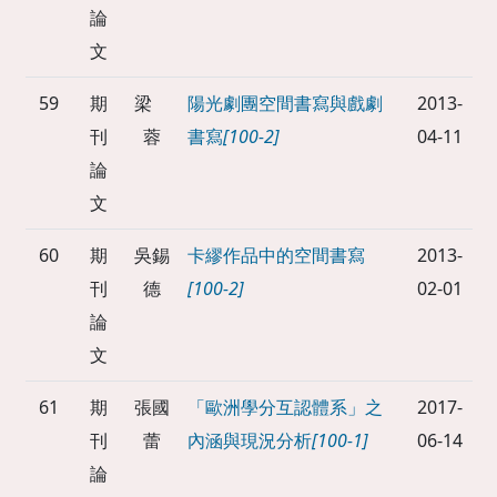
論
文
59
期
梁
陽光劇團空間書寫與戲劇
2013-
刊
蓉
書寫
[100-2]
04-11
論
文
60
期
吳錫
卡繆作品中的空間書寫
2013-
刊
德
[100-2]
02-01
論
文
61
期
張國
「歐洲學分互認體系」之
2017-
刊
蕾
內涵與現況分析
[100-1]
06-14
論