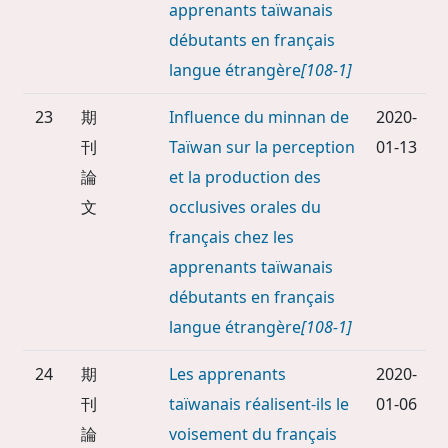
apprenants taïwanais
débutants en français
langue étrangère
[108-1]
23
期
Influence du minnan de
2020-
刊
Taïwan sur la perception
01-13
論
et la production des
文
occlusives orales du
français chez les
apprenants taïwanais
débutants en français
langue étrangère
[108-1]
24
期
Les apprenants
2020-
刊
taïwanais réalisent-ils le
01-06
論
voisement du français