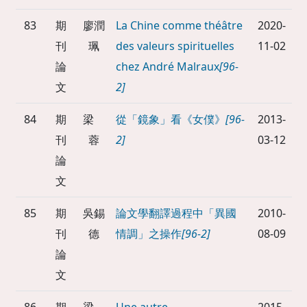
83
期
廖潤
La Chine comme théâtre
2020-
刊
珮
des valeurs spirituelles
11-02
論
chez André Malraux
[96-
文
2]
84
期
梁
從「鏡象」看《女僕》
[96-
2013-
刊
蓉
2]
03-12
論
文
85
期
吳錫
論文學翻譯過程中「異國
2010-
刊
德
情調」之操作
[96-2]
08-09
論
文