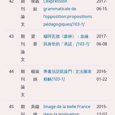
42
期
侯義
L'expression
2017-
刊
如
grammaticale de
06-15
論
l'opposition:propositions
文
pédagogiques
[103-1]
43
期
梁
穆阿瓦德《森林》：血緣
2017-
刊
蓉
與身世的「承諾」
[103-1]
06-08
論
文
44
期
楊淑
專書法語凱旋門 : 文法圖表
2016-
刊
娟
精解
[103-1]
01-22
論
文
45
期
吳錫
Image de la belle France
2015-
刊
德
dans la motivation
12-07