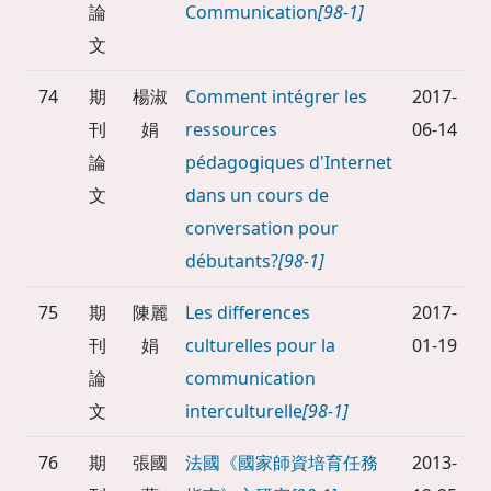
論
Communication
[98-1]
文
74
期
楊淑
Comment intégrer les
2017-
刊
娟
ressources
06-14
論
pédagogiques d'Internet
文
dans un cours de
conversation pour
débutants?
[98-1]
75
期
陳麗
Les differences
2017-
刊
娟
culturelles pour la
01-19
論
communication
文
interculturelle
[98-1]
76
期
張國
法國《國家師資培育任務
2013-