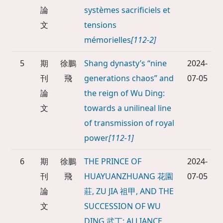
論
systèmes sacrificiels et
文
tensions
mémorielles
[112-2]
5
期
徐鵬
Shang dynasty’s “nine
2024-
刊
飛
generations chaos” and
07-05
論
the reign of Wu Ding:
文
towards a unilineal line
of transmission of royal
power
[112-1]
6
期
徐鵬
THE PRINCE OF
2024-
刊
飛
HUAYUANZHUANG 花園
07-05
論
莊, ZU JIA 祖甲, AND THE
文
SUCCESSION OF WU
DING 武丁: ALLIANCE